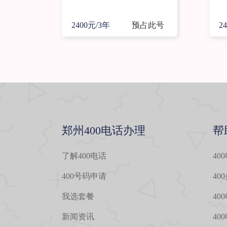
2400元/3年
预占此号
2
郑州400电话办理
帮
了解400电话
40
400号码申请
40
我选套餐
40
新闻资讯
40