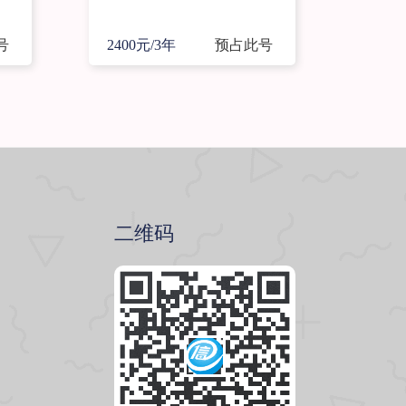
号
2400元/3年
预占此号
二维码