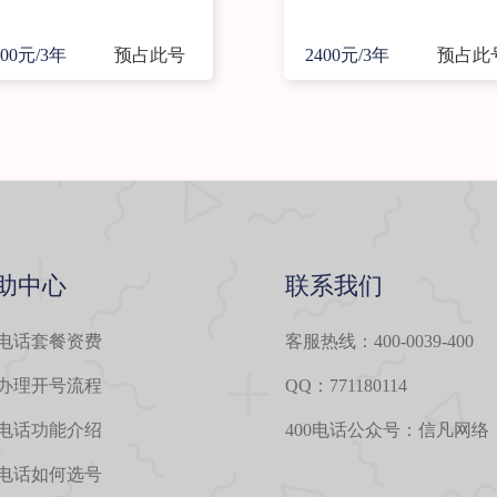
400元/3年
预占此号
2400元/3年
预占此
助中心
联系我们
0电话套餐资费
客服热线：400-0039-400
0办理开号流程
QQ：771180114
0电话功能介绍
400电话公众号：信凡网络
0电话如何选号