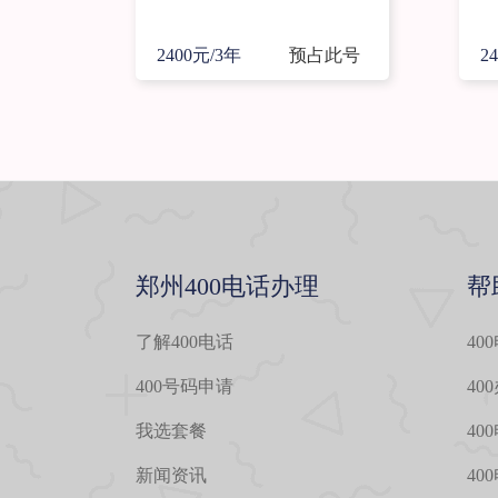
2400元/3年
预占此号
2
郑州400电话办理
帮
了解400电话
40
400号码申请
40
我选套餐
40
新闻资讯
40