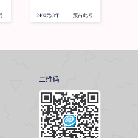
号
2400元/3年
预占此号
二维码