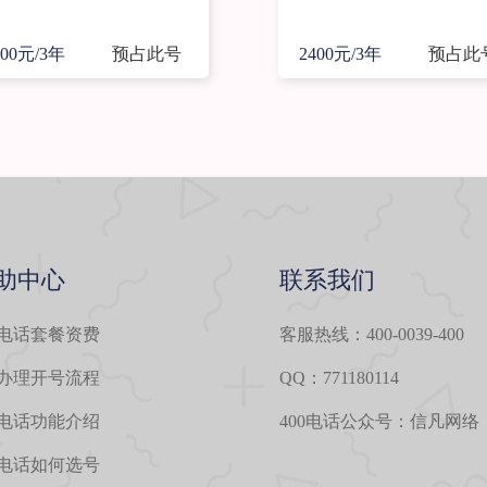
400元/3年
预占此号
2400元/3年
预占此
助中心
联系我们
0电话套餐资费
客服热线：400-0039-400
0办理开号流程
QQ：771180114
0电话功能介绍
400电话公众号：信凡网络
0电话如何选号