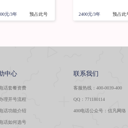
400元/3年
预占此号
2400元/3年
预占此
助中心
联系我们
0电话套餐资费
客服热线：400-0039-400
0办理开号流程
QQ：771180114
0电话功能介绍
400电话公众号：信凡网络
0电话如何选号