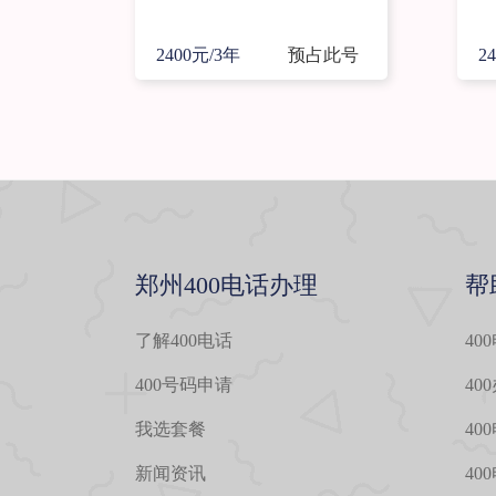
2400元/3年
预占此号
2
郑州400电话办理
帮
了解400电话
40
400号码申请
40
我选套餐
40
新闻资讯
40