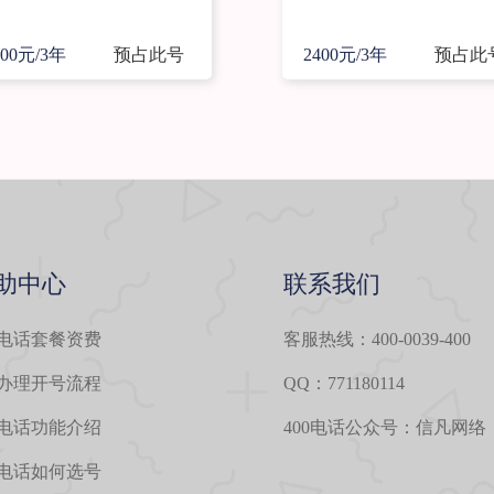
400元/3年
预占此号
2400元/3年
预占此
助中心
联系我们
0电话套餐资费
客服热线：400-0039-400
0办理开号流程
QQ：771180114
0电话功能介绍
400电话公众号：信凡网络
0电话如何选号