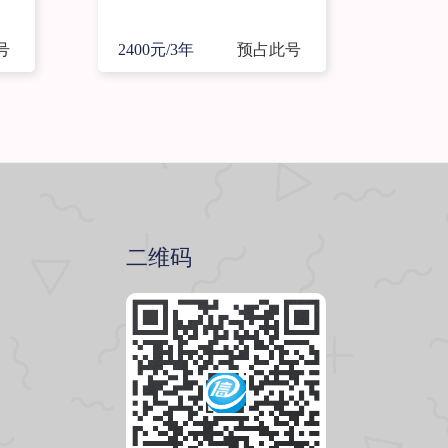
号
2400元/3年
预占此号
二维码