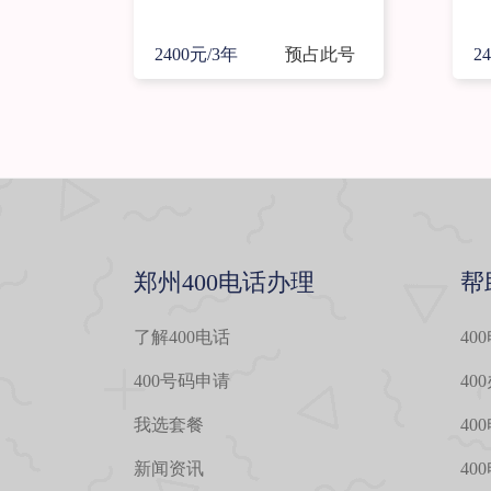
2400元/3年
预占此号
2
郑州400电话办理
帮
了解400电话
40
400号码申请
40
我选套餐
40
新闻资讯
40